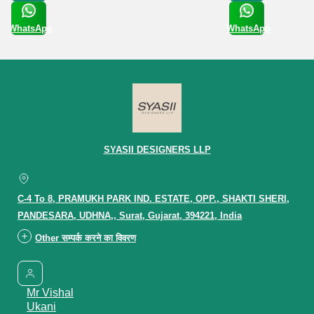
WhatsApp
WhatsApp
Get Latest
Get Latest
Price
Price
SYASII DESIGNERS LLP
C-4 To 8, PRAMUKH PARK IND. ESTATE, OPP., SHAKTI SHERI,
PANDESARA, UDHNA,, Surat, Gujarat, 394221, India
Other सम्पर्क करने का विवरण
Mr Vishal
Ukani