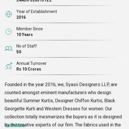
24ADIFS2631J1Z2
Year of Establishment
2016
Member Since
10 Years
No of Staff
50
Annual Turnover
Rs 10 Crores
Founded in the year 2016, we, Syasii Designers LLP, are
counted amongst eminent manufacturers who design
beautiful Summer Kurtis, Designer Chiffon Kurtis, Black
Georgette Kurti and Western Dresses for women. Our
collection totally mesmerizes the buyers as it is designed
by the creative experts of our firm. The fabrics used in the
Know More