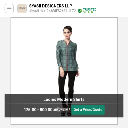
SYASII DESIGNERS LLP
TRUSTED
जीएसटी नंबर. 24ADIFS2631J1Z2
SELLER
Ladies Modern Shirts
125.00 - 800.00 आईएनआर
/
Get a Price/Quote